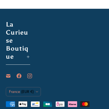
La
Curieu
se
Boutiq
ue
P
France
(EUR €)
a
y